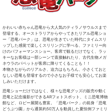
かわいい
赤ちゃん恐竜
から
大人気のティラノサウルス
まで
登場する、
オーストラリア
からやってきたリアル恐竜ショ
ー「恐竜パーク」は、恐竜が生きていた時代にタイムスリ
ップした感覚で楽しくスリリングに学べる、
ファミリー向
けのパフォーマンスショー
。客席で観るだけでなく、ラッ
キーなお客様は一部シーンで直接触れたり、古代生物メガ
ネウラのパペットが客席に降りてくることも！！
本物さながらのリアル
さ、迫力はもちろん、小さくておと
なしい恐竜も登場するので
小さなお子様でも安心
してお楽
しみいただけます。
恐竜ショーだけではなく、様々な
恐竜グッズ
の販売や動く
恐竜と記念撮影ができる
ARフォトスポット
、
ミニ恐竜博物
館
など、ロビー展開も豊富。「恐竜パーク」の前身「恐竜
どうぶつ園」から通算約50万人を動員した夏恒例ファミリ