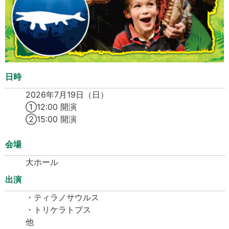
日時
2026年7月19日（日）
①12:00 開演
②15:00 開演
会場
大ホール
出演
・ティラノサウルス
・トリケラトプス
他